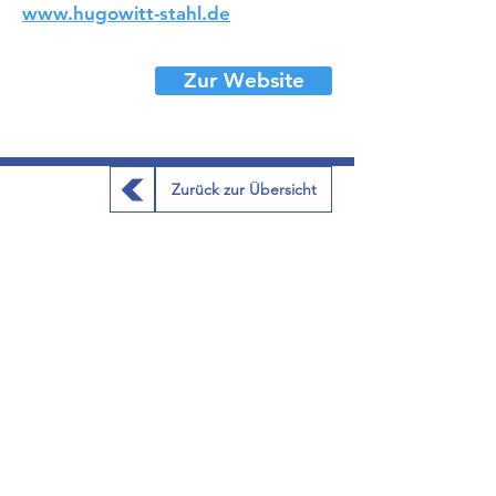
www.hugowitt-stahl.de
Zur Website
Zurück zur Übersicht
METALL-INNUNG KIEL
c/o
Kreishandw
erke
rschaft Kiel
Barkauer Straße 50 - 52
24145 Kiel
Telefon
0431 - 71 01 550
Telefax
0431 - 71 01 599
E-Mail:
infokh@kh-kiel.de
Internet:
www.kh-kiel.de